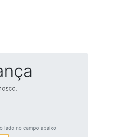
ança
nosco.
ao lado no campo abaixo