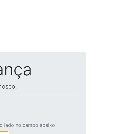
ança
nosco.
ao lado no campo abaixo