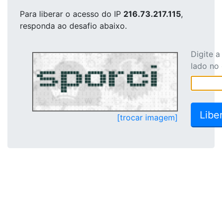
Para liberar o acesso
do IP
216.73.217.115
,
responda ao desafio abaixo.
Digite 
lado no
[trocar imagem]