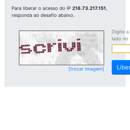
Para liberar o acesso
do IP
216.73.217.151
,
responda ao desafio abaixo.
Digite 
lado no
[trocar imagem]